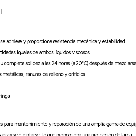
l
e adhiere y proporciona resistencia mecánica y estabilidad.
idades iguales de ambos líquidos viscosos
su completa solidez a las 24 horas (a 20°C) después de mezclars
 metálicas, ranuras de relleno y orificios
ringa
es para mantenimiento y reparación de una amplia gama de equi
nizarse o pintarse, lo que proporciona una protección de larga