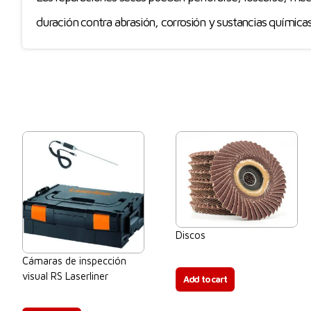
duración contra abrasión, corrosión y sustancias químicas
Discos
$
0.00
Cámaras de inspección
visual RS Laserliner
Add to cart
$
0.00