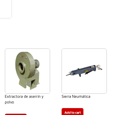
Extractora de aserrín y
Sierra Neumática
polvo
$
0.00
$
0.00
Add to cart