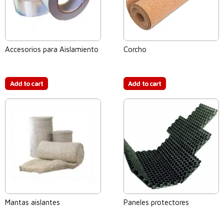
Accesorios para Aislamiento
Corcho
$
0.00
$
0.00
Add to cart
Add to cart
Mantas aislantes
Paneles protectores
$
0.00
$
0.00