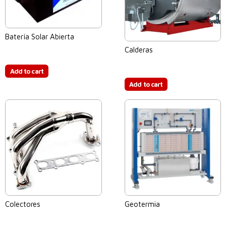
Batería Solar Abierta
Calderas
$
0.00
$
0.00
Add to cart
Add to cart
Colectores
Geotermia
$
0.00
$
0.00