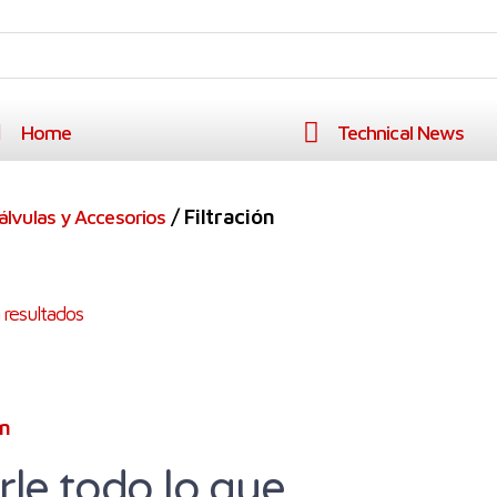
Home
Technical News
/ Filtración
álvulas y Accesorios
 resultados
ón
rle todo lo que