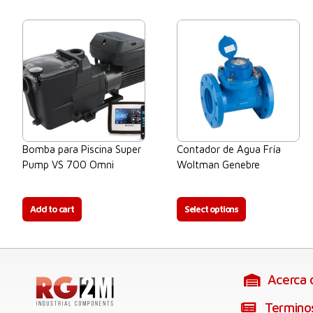
Bomba para Piscina Super
Contador de Agua Fría
Pump VS 700 Omni
Woltman Genebre
$
0.00
$
0.00
Add to cart
Select options
Acerca
Termino