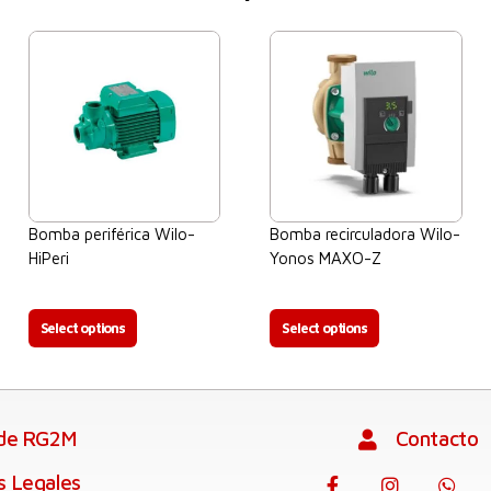
Bomba periférica Wilo-
Bomba recirculadora Wilo-
HiPeri
Yonos MAXO-Z
$
0.00
$
0.00
Select options
Select options
 de RG2M
Contacto
s Legales