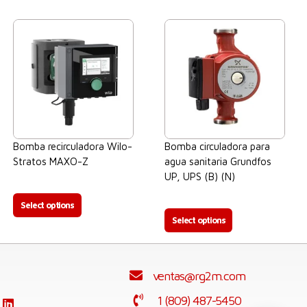
Bomba recirculadora Wilo-
Bomba circuladora para
Stratos MAXO-Z
agua sanitaria Grundfos
UP, UPS (B) (N)
$
0.00
$
0.00
Select options
Select options
ventas@rg2m.com
1 (809) 487-5450