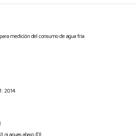
 para medición del consumo de agua fría.
1: 2014.
l
) ni aguas abajo (D).