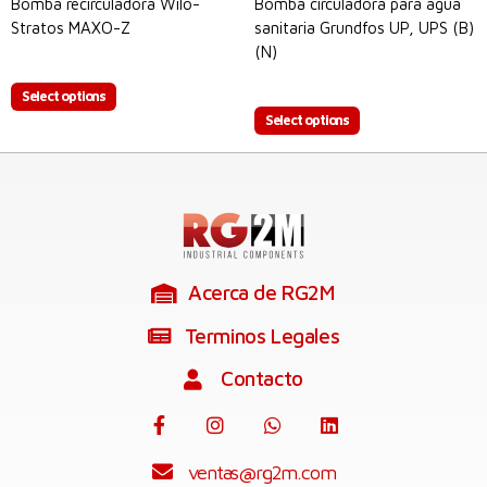
Bomba recirculadora Wilo-
Bomba circuladora para agua
Stratos MAXO-Z
sanitaria Grundfos UP, UPS (B)
(N)
$
0.00
$
0.00
Select options
Select options
Acerca de RG2M
Terminos Legales
Contacto
ventas@rg2m.com