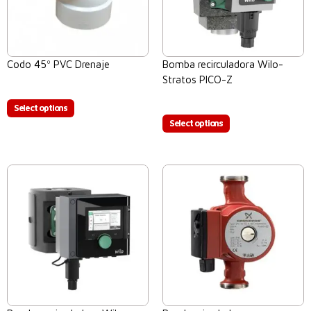
Codo 45º PVC Drenaje
Bomba recirculadora Wilo-
Stratos PICO-Z
$
0.00
$
0.00
Select options
Select options