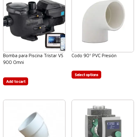
Bomba para Piscina Tristar VS
Codo 90º PVC Presión
900 Omni
$
0.00
$
0.00
Select options
Add to cart